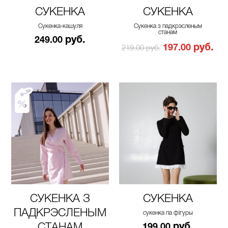
СУКЕНКА
СУКЕНКА
Сукенка-кашуля
Сукенка з падкрэсленым
станам
руб.
249.00
руб.
197.00
219.00 руб.
СУКЕНКА З
СУКЕНКА
ПАДКРЭСЛЕНЫМ
сукенка па фігуры
СТАНАМ
руб.
199.00