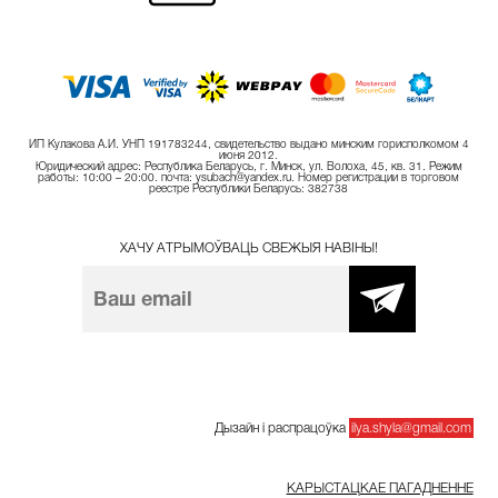
ИП Кулакова А.И. УНП 191783244, свидетельство выдано минским горисполкомом 4
июня 2012.
Юридический адрес: Республика Беларусь, г. Минск, ул. Волоха, 45, кв. 31. Режим
работы: 10:00 – 20:00. почта: ysubach@yandex.ru. Номер регистрации в торговом
реестре Республики Беларусь: 382738
ХАЧУ АТРЫМОЎВАЦЬ СВЕЖЫЯ НАВІНЫ!
Дызайн і распрацоўка
ilya.shyla@gmail.com
КАРЫСТАЦКАЕ ПАГАДНЕННЕ