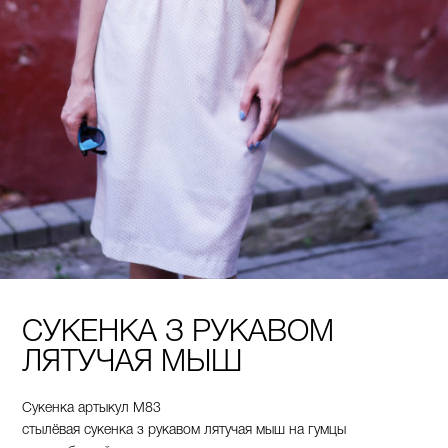
СУКЕНКА З РУКАВОМ
ЛЯТУЧАЯ МЫШ
Сукенка артыкул М83
стылёвая сукенка з рукавом лятучая мыш
на
гумцы