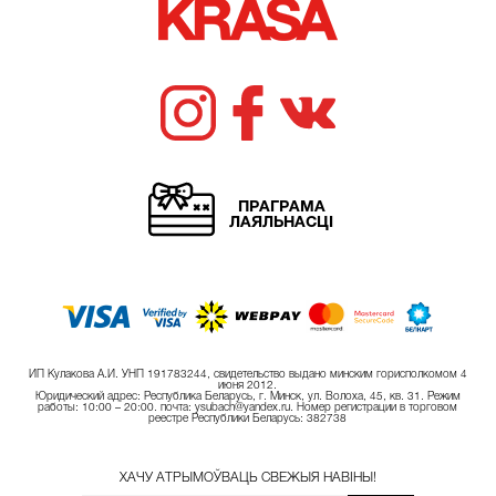
ПРАГРАМА
ЛАЯЛЬНАСЦІ
ИП Кулакова А.И. УНП 191783244, свидетельство выдано минским горисполкомом 4
июня 2012.
Юридический адрес: Республика Беларусь, г. Минск, ул. Волоха, 45, кв. 31. Режим
работы: 10:00 – 20:00. почта: ysubach@yandex.ru. Номер регистрации в торговом
реестре Республики Беларусь: 382738
ХАЧУ АТРЫМОЎВАЦЬ СВЕЖЫЯ НАВІНЫ!