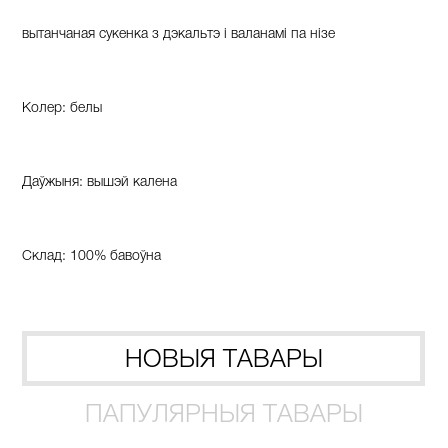
вытанчаная сукенка з дэкальтэ і валанамі па нізе
Колер: белы
Даўжыня: вышэй калена
Склад: 100% бавоўна
НОВЫЯ ТАВАРЫ
ПАПУЛЯРНЫЯ ТАВАРЫ