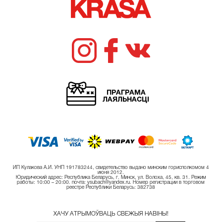
ПРАГРАМА
ЛАЯЛЬНАСЦІ
ИП Кулакова А.И. УНП 191783244, свидетельство выдано минским горисполкомом 4
июня 2012.
Юридический адрес: Республика Беларусь, г. Минск, ул. Волоха, 45, кв. 31. Режим
работы: 10:00 – 20:00. почта: ysubach@yandex.ru. Номер регистрации в торговом
реестре Республики Беларусь: 382738
ХАЧУ АТРЫМОЎВАЦЬ СВЕЖЫЯ НАВІНЫ!