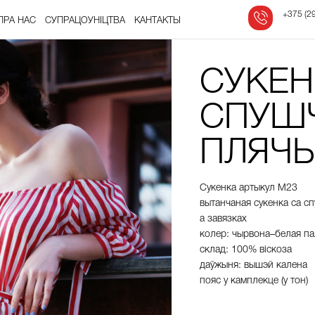
‎
+375 (29
ПРА НАС
СУПРАЦОЎНІЦТВА
КАНТАКТЫ
СУКЕН
СПУШ
ПЛЯЧ
Сукенка
артыкул
М
23
вытанчаная
сукенка
са
сп
а
завязках
колер
:
чырвона
–
белая
па
склад
:
100%
віскоза
даўжыня
:
вышэй
калена
пояс
у
камплекце
(
у
тон
)