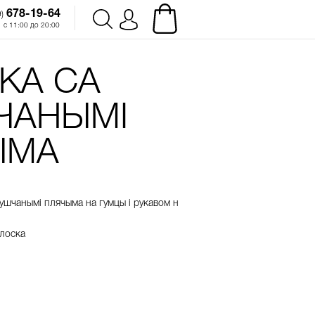
678-19-64‬
)
с 11:00 до 20:00
КА СА
ЧАНЫМІ
ЫМА
ушчанымі
плячыма
на
гумцы
і
рукавом
н
лоска