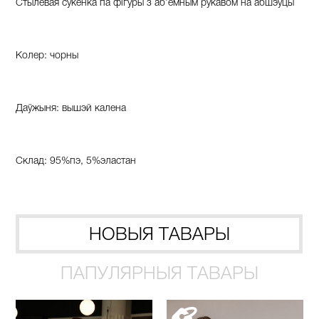
Стылёвая сукенка па фігуры з аб’ёмным рукавом на абшэўцы
Колер: чорны
Даўжыня: вышэй калена
Склад: 95%пэ, 5%эластан
НОВЫЯ ТАВАРЫ
ПАПУЛЯРНЫЯ ТАВАРЫ