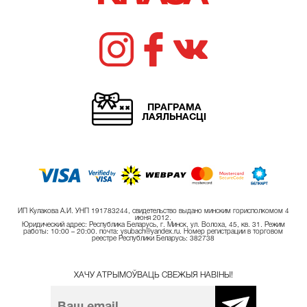
ПРАГРАМА
ЛАЯЛЬНАСЦІ
ИП Кулакова А.И. УНП 191783244, свидетельство выдано минским горисполкомом 4
июня 2012.
Юридический адрес: Республика Беларусь, г. Минск, ул. Волоха, 45, кв. 31. Режим
работы: 10:00 – 20:00. почта: ysubach@yandex.ru. Номер регистрации в торговом
реестре Республики Беларусь: 382738
ХАЧУ АТРЫМОЎВАЦЬ СВЕЖЫЯ НАВІНЫ!