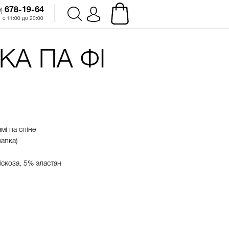
678-19-64‬
)
с 11:00 до 20:00
КА ПА ФІ
амі па спіне
лапка)
іскоза, 5% эластан