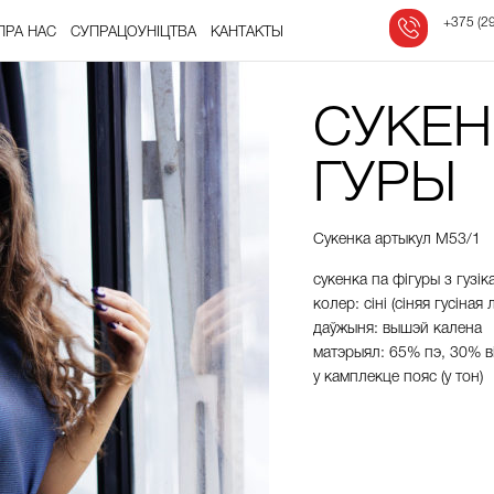
‎
+375 (29
ПРА НАС
СУПРАЦОЎНІЦТВА
КАНТАКТЫ
СУКЕН
ГУРЫ
Сукенка артыкул М53/1
сукенка па фігуры з гузік
колер: сіні (
сіняя
гусіная
даўжыня: вышэй калена
матэрыял: 65% пэ, 30% в
у камплекце пояс (у тон)