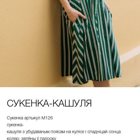
СУКЕНКА-КАШУЛЯ
Сукенка артыкул М126
сукенка-
кашуля з убудаваным поясам на кулісе і спадніцай сонца
колер:
зялёны
ў
палоску