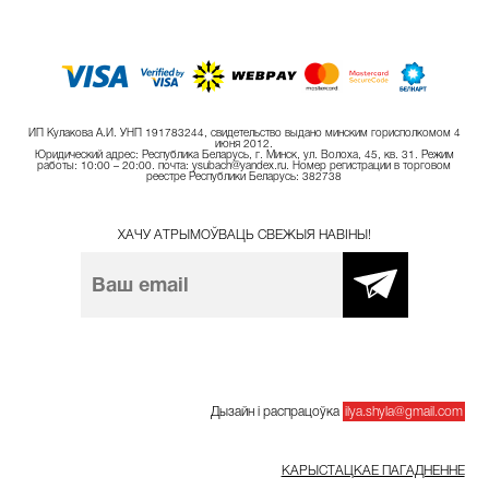
ИП Кулакова А.И. УНП 191783244, свидетельство выдано минским горисполкомом 4
июня 2012.
Юридический адрес: Республика Беларусь, г. Минск, ул. Волоха, 45, кв. 31. Режим
работы: 10:00 – 20:00. почта: ysubach@yandex.ru. Номер регистрации в торговом
реестре Республики Беларусь: 382738
ХАЧУ АТРЫМОЎВАЦЬ СВЕЖЫЯ НАВІНЫ!
Дызайн і распрацоўка
ilya.shyla@gmail.com
КАРЫСТАЦКАЕ ПАГАДНЕННЕ