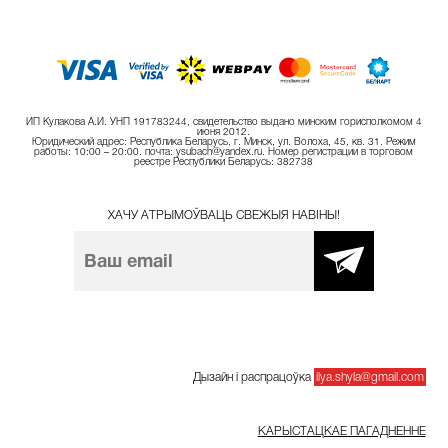
ИП Кулакова А.И. УНП 191783244, свидетельство выдано минским горисполкомом 4
июня 2012.
Юридический адрес: Республика Беларусь, г. Минск, ул. Волоха, 45, кв. 31. Режим
работы: 10:00 – 20:00. почта: ysubach@yandex.ru. Номер регистрации в торговом
реестре Республики Беларусь: 382738
ХАЧУ АТРЫМОЎВАЦЬ СВЕЖЫЯ НАВІНЫ!
Дызайн і распрацоўка
ilya.shyla@gmail.com
КАРЫСТАЦКАЕ ПАГАДНЕННЕ