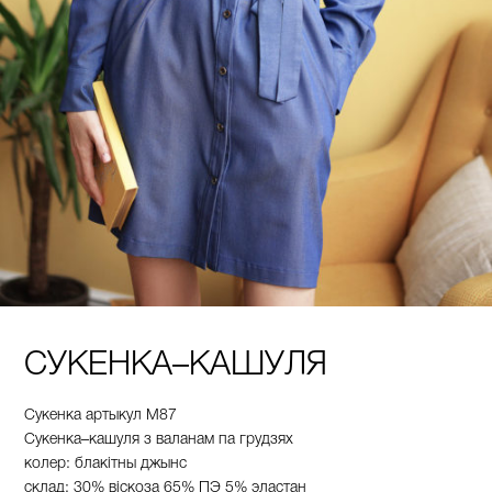
СУКЕНКА–КАШУЛЯ
Сукенка
артыкул
М
87
Сукенка
–
кашуля
з
валанам
па
грудзях
колер
: блакітны
джынс
склад
:
30%
віскоза
65%
ПЭ
5%
эластан