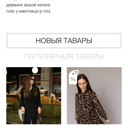
да
ў
жыня
:
вышэй
калена
пояс
у
камплекце
(
у
тон
)
НОВЫЯ ТАВАРЫ
ПАПУЛЯРНЫЯ ТАВАРЫ