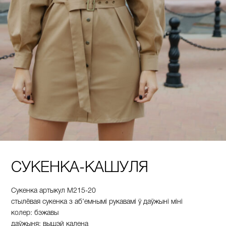
СУКЕНКА-КАШУЛЯ
Сукенка артыкул М215-20
стылёвая сукенка з аб’емнымі рукавамі ў даўжыні міні
колер: бэжавы
даўжыня: вышэй калена