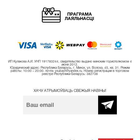
ПРАГРАМА
ЛАЯЛЬНАСЦІ
ИП Кулакова А.И. УНП 191783244, свидетельство выдано минским горисполкомом 4
июня 2012.
Юридический адрес: Республика Беларусь, г. Минск, ул. Волоха, 45, кв. 31. Режим
работы: 10:00 – 20:00. почта: ysubach@yandex.ru. Номер регистрации в торговом
реестре Республики Беларусь: 382738
ХАЧУ АТРЫМОЎВАЦЬ СВЕЖЫЯ НАВІНЫ!