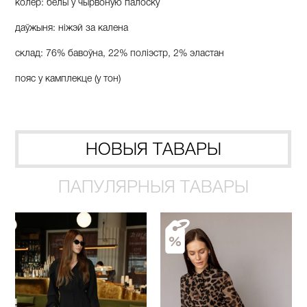
колер: белы ў чырвоную палоску
даўжыня: ніжэй за калена
склад: 76% бавоўна, 22% поліэстр, 2% эластан
пояс у камплекце (у тон)
НОВЫЯ ТАВАРЫ
ПАПУЛЯРНЫЯ ТАВАРЫ