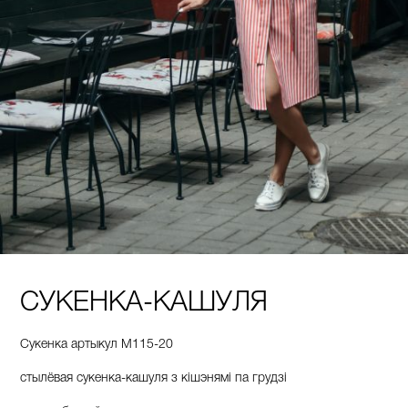
СУКЕНКА-КАШУЛЯ
Сукенка артыкул М115-20
стылёвая сукенка-кашуля з кішэнямі па грудзі