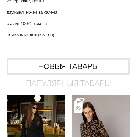
колер: хакі ў прынт
даўжыня: ніжэй за калена
склад: 100% віскоза
пояс у камплекце (у тон)
НОВЫЯ ТАВАРЫ
ПАПУЛЯРНЫЯ ТАВАРЫ