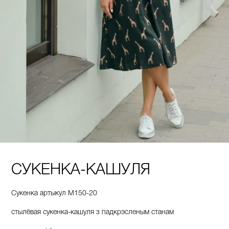
СУКЕНКА-КАШУЛЯ
Сукенка артыкул М150-20
стылёвая сукенка-кашуля з падкрэсленым станам