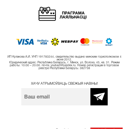
ПРАГРАМА
ЛАЯЛЬНАСЦІ
ИП Кулакова А.И. УНП 191783244, свидетельство выдано минским горисполкомом 4
июня 2012.
Юридический адрес: Республика Беларусь, г. Минск, ул. Волоха, 45, кв. 31. Режим
работы: 10:00 – 20:00. почта: ysubach@yandex.ru. Номер регистрации в торговом
реестре Республики Беларусь: 382738
ХАЧУ АТРЫМОЎВАЦЬ СВЕЖЫЯ НАВІНЫ!