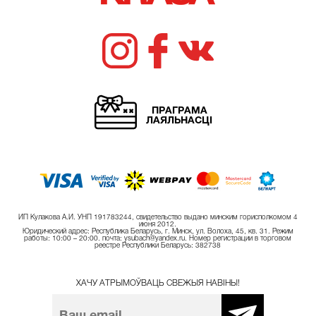
ПРАГРАМА
ЛАЯЛЬНАСЦІ
ИП Кулакова А.И. УНП 191783244, свидетельство выдано минским горисполкомом 4
июня 2012.
Юридический адрес: Республика Беларусь, г. Минск, ул. Волоха, 45, кв. 31. Режим
работы: 10:00 – 20:00. почта: ysubach@yandex.ru. Номер регистрации в торговом
реестре Республики Беларусь: 382738
ХАЧУ АТРЫМОЎВАЦЬ СВЕЖЫЯ НАВІНЫ!