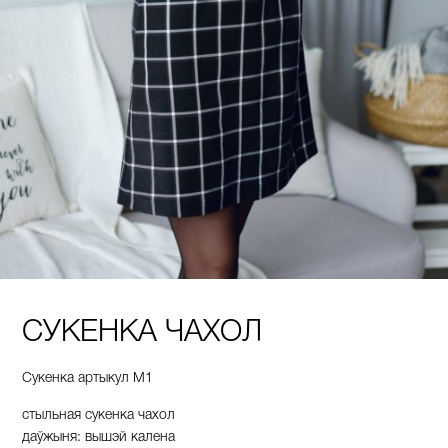
СУКЕНКА ЧАХОЛ
Сукенка артыкул М1
стыльная сукенка
чахол
даўжыня
:
вышэй
калена