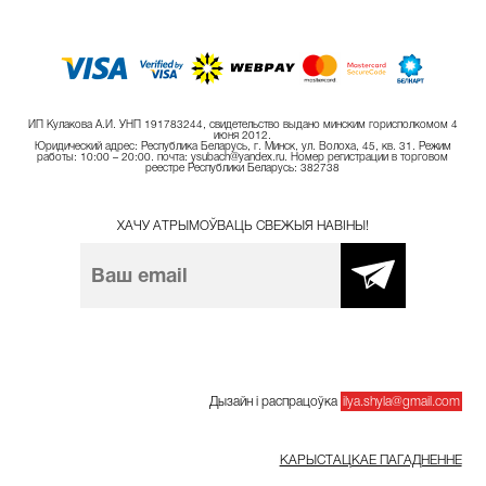
ИП Кулакова А.И. УНП 191783244, свидетельство выдано минским горисполкомом 4
июня 2012.
Юридический адрес: Республика Беларусь, г. Минск, ул. Волоха, 45, кв. 31. Режим
работы: 10:00 – 20:00. почта: ysubach@yandex.ru. Номер регистрации в торговом
реестре Республики Беларусь: 382738
ХАЧУ АТРЫМОЎВАЦЬ СВЕЖЫЯ НАВІНЫ!
Дызайн і распрацоўка
ilya.shyla@gmail.com
КАРЫСТАЦКАЕ ПАГАДНЕННЕ