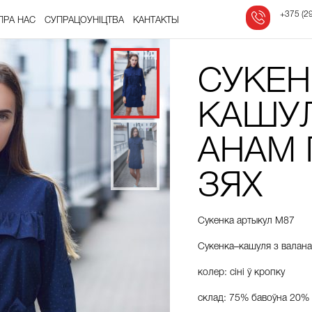
‎
+375 (29
ПРА НАС
СУПРАЦОЎНІЦТВА
КАНТАКТЫ
СУКЕН
КАШУЛ
АНАМ 
ЗЯХ
Сукенка артыкул М87
Сукенка
–
кашуля
з
валан
колер:
сіні
ў
кропку
склад
:
75%
бавоўна
20%