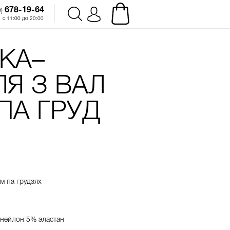
678-19-64‬
)
с 11:00 до 20:00
КА–
Я З ВАЛ
ПА ГРУД
ам
па
грудзях
нейлон
5%
эластан