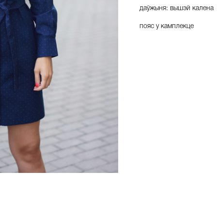
даўжыня
:
вышэй
калена
пояс
у
камплекце