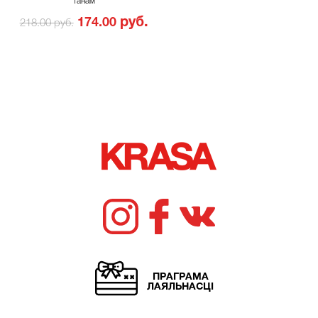
танам
руб.
174.00
218.00 руб.
ПРАГРАМА
ЛАЯЛЬНАСЦІ