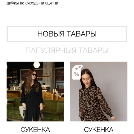
даўжыня
:
сярэдзіна
сцягна
НОВЫЯ ТАВАРЫ
ПАПУЛЯРНЫЯ ТАВАРЫ
СУКЕНКА
СУКЕНКА