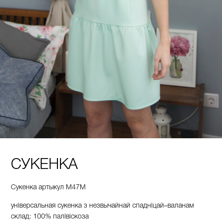
СУКЕНКА
Сукенка артыкул М47М
універсальная
сукенка
з
незвычайнай
спадніцай
–
валанам
склад
:
100%
палі
віскоза