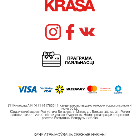
ПРАГРАМА
ЛАЯЛЬНАСЦІ
ИП Кулакова А.И. УНП 191783244, свидетельство выдано минским горисполкомом 4
июня 2012.
Юридический адрес: Республика Беларусь, г. Минск, ул. Волоха, 45, кв. 31. Режим
работы: 10:00 – 20:00. почта: ysubach@yandex.ru. Номер регистрации в торговом
реестре Республики Беларусь: 382738
ХАЧУ АТРЫМОЎВАЦЬ СВЕЖЫЯ НАВІНЫ!