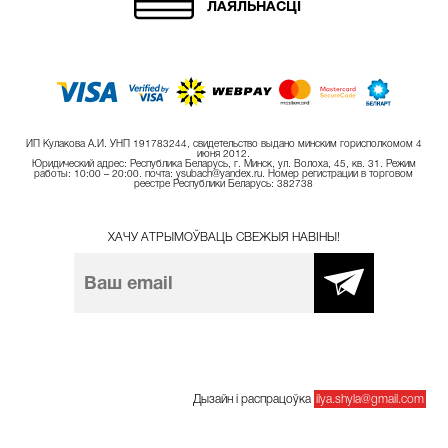
ЛАЯЛЬНАСЦІ
ИП Кулакова А.И. УНП 191783244, свидетельство выдано минским горисполкомом 4
июня 2012.
Юридический адрес: Республика Беларусь, г. Минск, ул. Волоха, 45, кв. 31. Режим
работы: 10:00 – 20:00. почта: ysubach@yandex.ru. Номер регистрации в торговом
реестре Республики Беларусь: 382738
ХАЧУ АТРЫМОЎВАЦЬ СВЕЖЫЯ НАВІНЫ!
Дызайн і распрацоўка
ilya.shyla@gmail.com