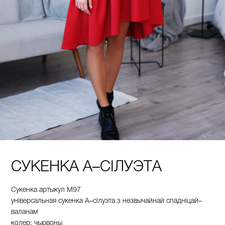
СУКЕНКА А–СІЛУЭТА
Сукенка
артыкул
М
97
ун
і
версальная
сукенка
А
–
сілуэта
з
незвычайнай
спадн
і
цай
–
валанам
колер
: чырвоны