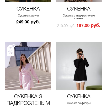
СУКЕНКА
СУКЕНКА
Сукенка-кашуля
Сукенка з падкрэсленым
станам
руб.
249.00
руб.
197.00
219.00 руб.
СУКЕНКА З
СУКЕНКА
ПАДКРЭСЛЕНЫМ
сукенка па фігуры