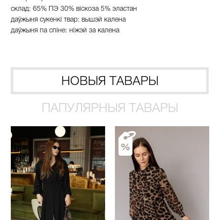
склад
:
65%
ПЭ
30%
в
і
скоза
5%
эластан
даўжыня
сукенкі
твар
:
вышэй
калена
да
ў
жыня
па
спіне
:
ніжэй
за
калена
НОВЫЯ ТАВАРЫ
ПАПУЛЯРНЫЯ ТАВАРЫ