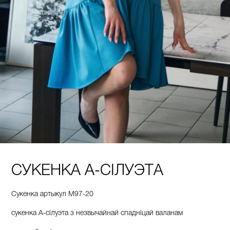
СУКЕНКА А-СІЛУЭТА
Сукенка артыкул М97-20
сукенка А-сілуэта з незвычайнай спадніцай валанам