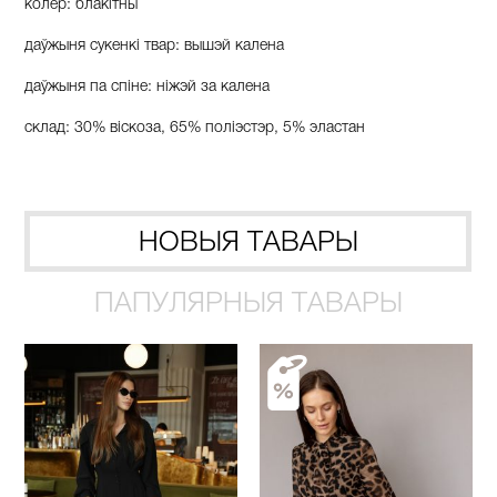
колер: блакітны
даўжыня сукенкі твар: вышэй калена
даўжыня па спіне: ніжэй за калена
склад: 30% віскоза, 65% поліэстэр, 5% эластан
НОВЫЯ ТАВАРЫ
ПАПУЛЯРНЫЯ ТАВАРЫ