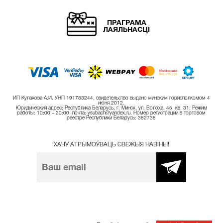
ПРАГРАМА
ЛАЯЛЬНАСЦІ
ИП Кулакова А.И. УНП 191783244, свидетельство выдано минским горисполкомом 4
июня 2012.
Юридический адрес: Республика Беларусь, г. Минск, ул. Волоха, 45, кв. 31. Режим
работы: 10:00 – 20:00. почта: ysubach@yandex.ru. Номер регистрации в торговом
реестре Республики Беларусь: 382738
ХАЧУ АТРЫМОЎВАЦЬ СВЕЖЫЯ НАВІНЫ!