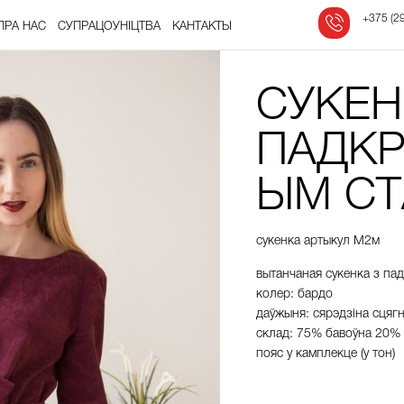
‎
+375 (29
ПРА НАС
СУПРАЦОЎНІЦТВА
КАНТАКТЫ
СУКЕН
ПАДК
ЫМ С
сукенка артыкул М2м
вытанчаная
сукенка
з
па
колер
:
бардо
даўжыня
:
сярэдзіна
сцяг
склад
:
75%
бавоўна
20%
пояс
у
камплекце (у тон)