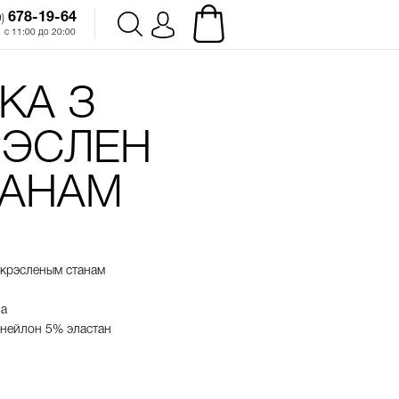
678-19-64‬
)
с 11:00 до 20:00
КА З
РЭСЛЕН
ТАНАМ
дкрэсленым
станам
на
нейлон
5%
эластан