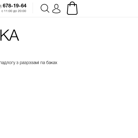
678-19-64‬
)
с 11:00 до 20:00
КА
падлогу
з
разрэзамі
па
баках