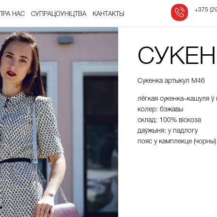
‎
+375 (29
ПРА НАС
СУПРАЦОЎНІЦТВА
КАНТАКТЫ
СУКЕН
Сукенка артыкул М46
лёгкая
сукенка
–
кашуля
ў
колер
:
бэжавы
склад
:
100% вiскоза
даўжыня
:
у падлогу
пояс
у
камплекце
(
чорны
)