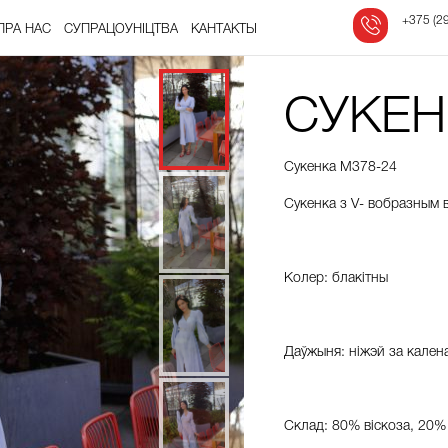
‎
+375 (29
ПРА НАС
СУПРАЦОЎНІЦТВА
КАНТАКТЫ
СУКЕН
Сукенка М378-24
Сукенка з V- вобразным в
Колер: блакітны
Даўжыня: ніжэй за кален
Склад: 80% віскоза, 20%