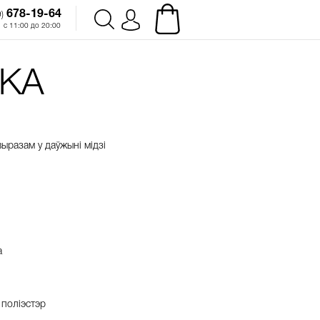
678-19-64‬
)
с 11:00 до 20:00
КА
ыразам у даўжыні мідзі
а
 поліэстэр