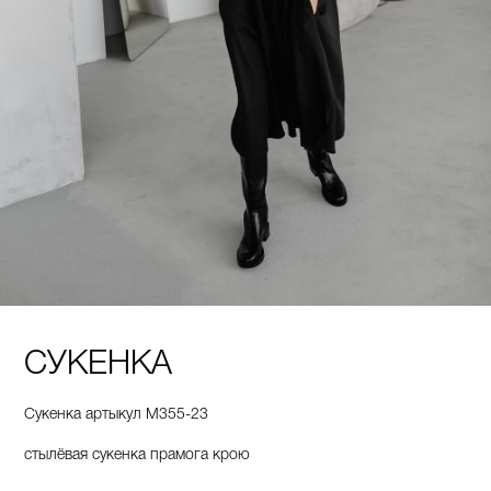
СУКЕНКА
Сукенка артыкул М355-23
стылёвая сукенка прамога крою