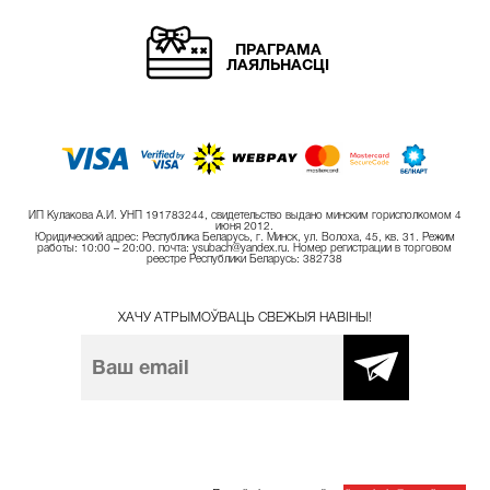
ПРАГРАМА
ЛАЯЛЬНАСЦІ
ИП Кулакова А.И. УНП 191783244, свидетельство выдано минским горисполкомом 4
июня 2012.
Юридический адрес: Республика Беларусь, г. Минск, ул. Волоха, 45, кв. 31. Режим
работы: 10:00 – 20:00. почта: ysubach@yandex.ru. Номер регистрации в торговом
реестре Республики Беларусь: 382738
ХАЧУ АТРЫМОЎВАЦЬ СВЕЖЫЯ НАВІНЫ!