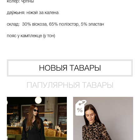
колер: чрпны
даўжыня: ніжэй за калена
склад: 30% віскоза, 65% поліэстэр, 5% эластан
пояс у камплекце (у тон)
НОВЫЯ ТАВАРЫ
ПАПУЛЯРНЫЯ ТАВАРЫ